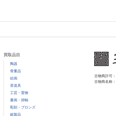
買取品目
陶器
骨董品
古物商許可：栃
絵画
古物商名称：
茶道具
工芸・置物
書画・掛軸
彫刻・ブロンズ
銀製品