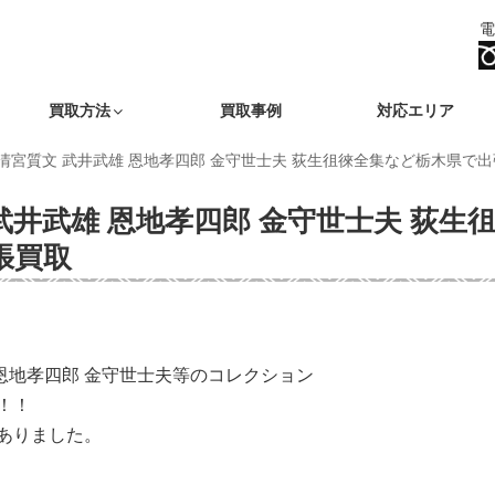
電
買取方法
買取事例
対応エリア
票 清宮質文 武井武雄 恩地孝四郎 金守世士夫 荻生徂徠全集など栃木県で
 武井武雄 恩地孝四郎 金守世士夫 荻生
張買取
 恩地孝四郎 金守世士夫等のコレクション
！！
ありました。