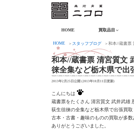
コ
ン
テ
ニコロ美術
ン
HOME
買取品目
ツ
HOME
スタッフブログ
和本//蔵書
へ
ス
和本//蔵書票 清宮質文
キ
徠全集など栃木県で出
ッ
プ
投
2013年2月25日
公開 (
2013年10月11日
更新)
稿
日:
こんにちは
蔵書票をたくさん 清宮質文 武井武雄
荻生徂徠の全集など栃木県で出張買取
古本・古書・趣味のものの買取が多数
ありがとうございました。