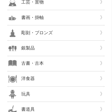
工芸・置物
書画・掛軸
彫刻・ブロンズ
銀製品
古書・古本
洋食器
玩具
書道具