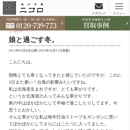
コ
ン
テ
娘と過ごす冬。
ン
ツ
投
2013年10月8日
公開 (
2013年10月11日
更新)
へ
稿
ス
日:
こんにちは。
キ
ッ
朝晩とても寒くなってきたと感じていたのですが、この2-
プ
3日また暑い！台風の影響みたいですね。
私は北海道生まれですが、とても寒がりです。
というか北海道の人ってみんな寒がりです。
家の中はぽかぽかにして半袖で過ごしたりしてます。今
思うとおかしい。。
そんな寒がりな私は毎年灯油ストーブをガンガンに焚い
てぽかぽかにしてさらにはこたつに入ってました。