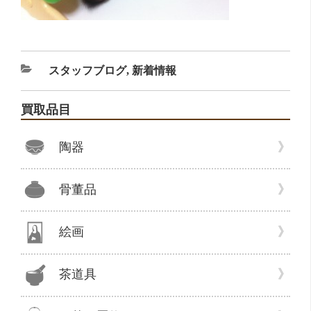
カ
スタッフブログ
,
新着情報
テ
ゴ
買取品目
リ
ー
陶器
骨董品
絵画
茶道具