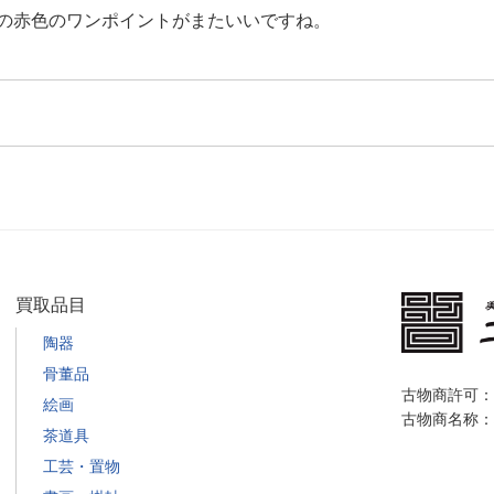
の赤色のワンポイントがまたいいですね。
買取品目
陶器
骨董品
古物商許可：栃
絵画
古物商名称：
茶道具
工芸・置物