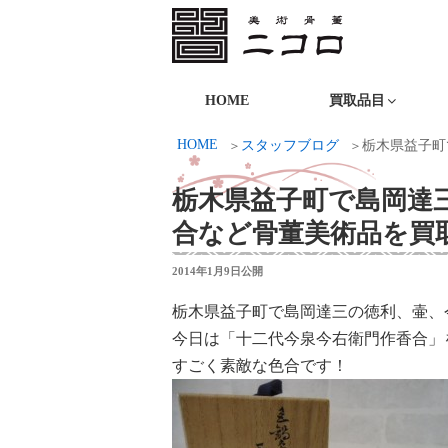
コ
ン
テ
ニコロ美術
ン
HOME
買取品目
ツ
HOME
スタッフブログ
栃木県益子町
へ
ス
栃木県益子町で島岡達
キ
合など骨董美術品を買
ッ
プ
投
2014年1月9日
公開
稿
日:
栃木県益子町で島岡達三の徳利、壷、
今日は「十二代今泉今右衛門作香合」
すごく素敵な色合です！