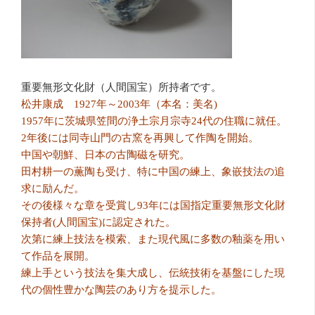
重要無形文化財（人間国宝）所持者です。
松井康成 1927年～2003年（本名：美名)
1957年に茨城県笠間の浄土宗月宗寺24代の住職に就任。
2年後には同寺山門の古窯を再興して作陶を開始。
中国や朝鮮、日本の古陶磁を研究。
田村耕一の薫陶も受け、特に中国の練上、象嵌技法の追
求に励んだ。
その後様々な章を受賞し93年には国指定重要無形文化財
保持者(人間国宝)に認定された。
次第に練上技法を模索、また現代風に多数の釉薬を用い
て作品を展開。
練上手という技法を集大成し、伝統技術を基盤にした現
代の個性豊かな陶芸のあり方を提示した。