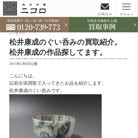
コ
ン
テ
松井康成のぐい呑みの買取紹介。
ン
ツ
松井康成の作品探してます。
へ
投
2015年5月8日
公開
ス
稿
キ
日:
こんにちは。
ッ
以前出張買取で入ってきたお品を紹介します。
プ
松井康成のぐい呑みです。