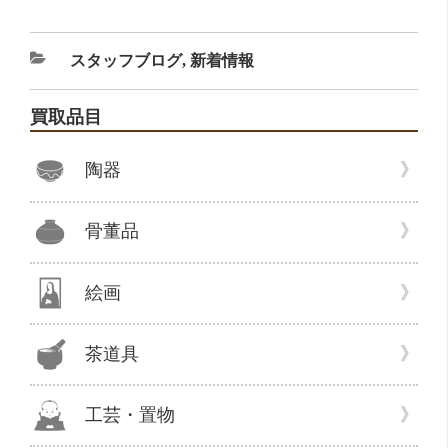
カ
スタッフブログ
,
新着情報
テ
ゴ
買取品目
リ
ー
陶器
骨董品
絵画
茶道具
工芸・置物