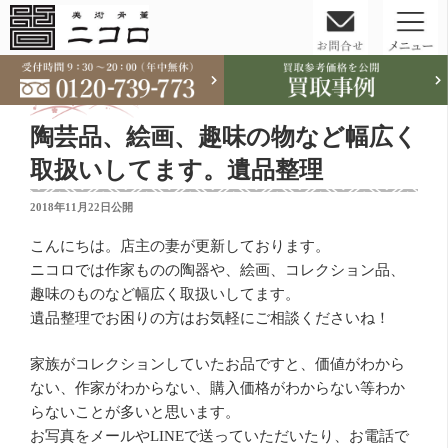
コ
ン
テ
陶芸品、絵画、趣味の物など幅広く
ン
ツ
取扱いしてます。遺品整理
へ
投
2018年11月22日
公開
ス
稿
キ
日:
こんにちは。店主の妻が更新しております。
ッ
ニコロでは作家ものの陶器や、絵画、コレクション品、
プ
趣味のものなど幅広く取扱いしてます。
遺品整理でお困りの方はお気軽にご相談くださいね！
家族がコレクションしていたお品ですと、価値がわから
ない、作家がわからない、購入価格がわからない等わか
らないことが多いと思います。
お写真をメールやLINEで送っていただいたり、お電話で