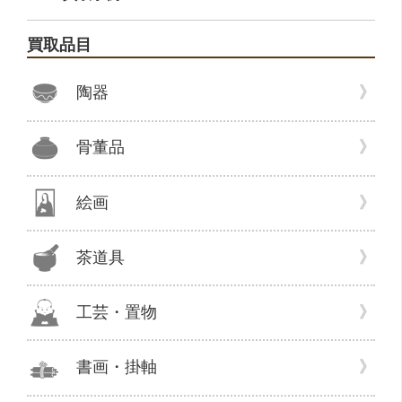
テ
ゴ
買取品目
リ
ー
陶器
骨董品
絵画
茶道具
工芸・置物
書画・掛軸