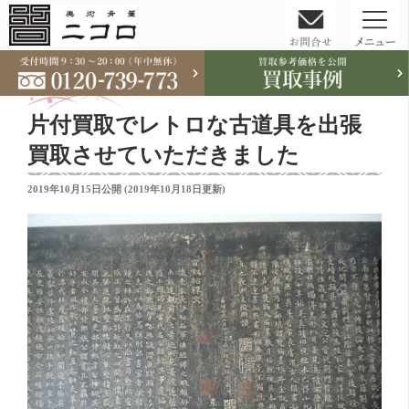
コ
ン
テ
片付買取でレトロな古道具を出張
ン
ツ
買取させていただきました
へ
投
2019年10月15日
公開 (
2019年10月18日
更新)
ス
稿
キ
日:
ッ
プ