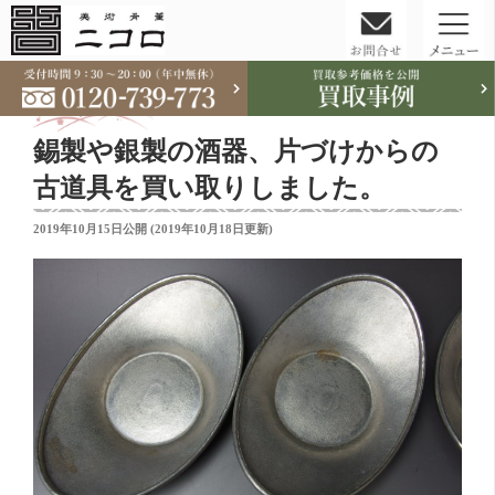
コ
ン
テ
錫製や銀製の酒器、片づけからの
ン
ツ
古道具を買い取りしました。
へ
投
2019年10月15日
公開 (
2019年10月18日
更新)
ス
稿
キ
日:
ッ
プ