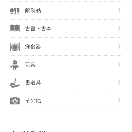
銀製品
古書・古本
洋食器
玩具
書道具
その他