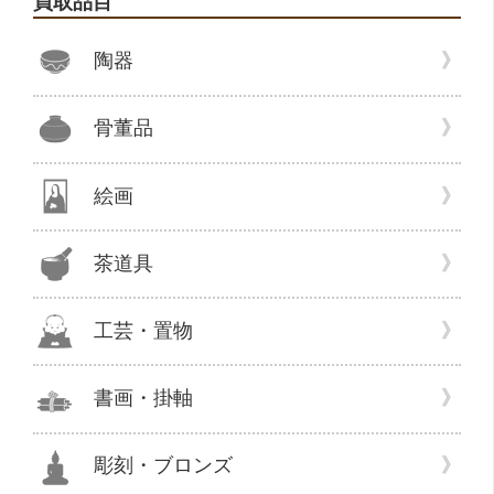
買取品目
リ
ー
陶器
骨董品
絵画
茶道具
工芸・置物
書画・掛軸
彫刻・ブロンズ