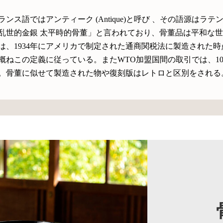
語ではアンティーク (Antique)と呼び 、その語源はラテン語
乱世的金銀 太平時的骨董」と言われており、骨董品は平和な
、1934年にアメリカで制定された通商関税法に製造された時
概ねこの定義に従っている。またWTO加盟国間の取引では、1
。骨董に似せて製造された物や復刻版はレトロと区別をされる