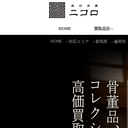
コ
ン
テ
ニコロ美術
ン
HOME
買取品目
ツ
HOME
対応エリア
群馬県
藤岡市
へ
ス
キ
ッ
プ