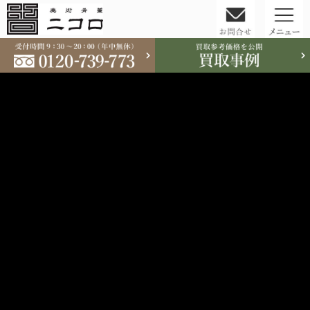
コ
ン
テ
ン
ツ
へ
ス
キ
ッ
プ