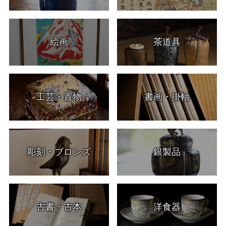
絵画
茶道具
工芸・置物
書画・掛軸
彫刻・ブロンズ
銀製品
古書・古本
洋食器