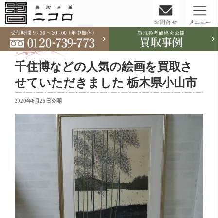
コ
ン
テ
千住博などの人気の絵画を買取さ
ン
ツ
せていただきました 栃木県小山市
へ
投
2020年6月25日
公開
ス
稿
キ
日:
ッ
プ