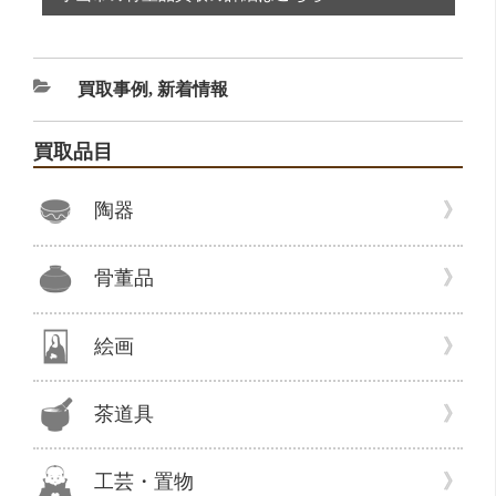
カ
買取事例
,
新着情報
テ
ゴ
買取品目
リ
ー
陶器
骨董品
絵画
茶道具
工芸・置物