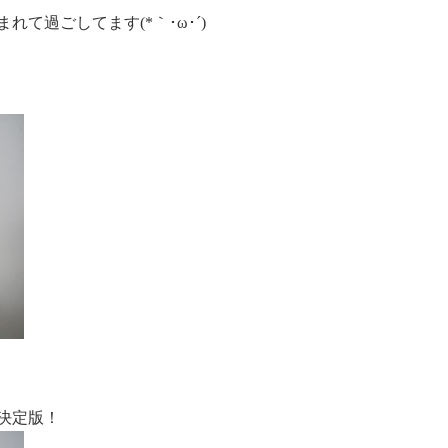
て過ごしてます(*｀･ω･´)
の決定版！