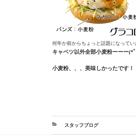
何年か前からちょっと話題になってい
キャベツ以外全部小麦粉ーーー(*ﾟε´
小麦粉、、、美味しかったです！
カ
スタッフブログ
テ