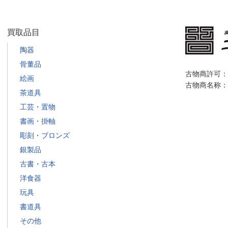
買取品目
陶器
骨董品
古物商許可：栃
絵画
古物商名称：
茶道具
工芸・置物
書画・掛軸
彫刻・ブロンズ
銀製品
古書・古本
洋食器
玩具
書道具
その他