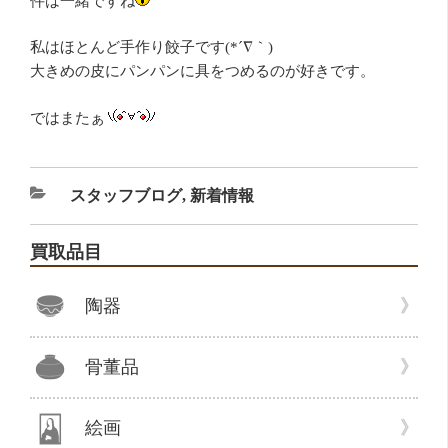
件は一緒ですね
私はほとんど手作り餃子です(*´∇｀)
大きめの皮にパンパンに具をつめるのが好きです。
ではまたぁ
カ
スタッフブログ
,
新着情報
テ
ゴ
買取品目
リ
ー
陶器
骨董品
絵画