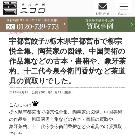
コ
ン
テ
宇都宮餃子//栃木県宇都宮市で柳宗
ン
ツ
悦全集、陶芸家の図録、中国美術の
へ
作品集などの古本・書籍や、象牙茶
ス
杓、十二代今泉今衛門香炉など茶道
キ
ッ
具の買取りでした。
プ
投
2013年2月19日
公開 (
2013年10月11日
更新)
稿
日:
こんにちは
栃木県宇都宮市で柳宗悦全集、陶芸家の図録、中国美術
の作品集、柳田國男全集などの古本・書籍の買取や、
象牙茶杓、十二代今泉今衛門香炉など茶道具の出張買取
でした。