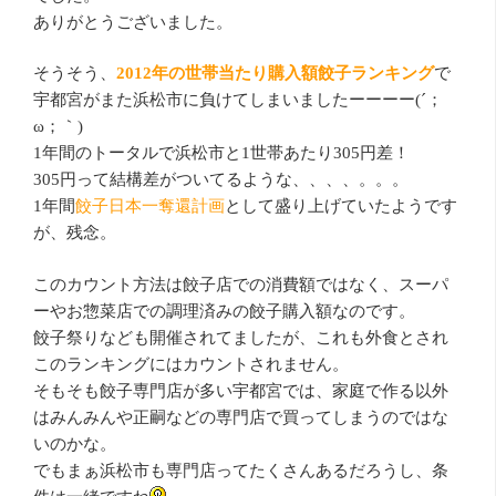
ありがとうございました。
そうそう、
2012年の世帯当たり購入額餃子ランキング
で
宇都宮がまた浜松市に負けてしまいましたーーーー(´；
ω；｀)
1年間のトータルで浜松市と1世帯あたり305円差！
305円って結構差がついてるような、、、、。。。
1年間
餃子日本一奪還計画
として盛り上げていたようです
が、残念。
このカウント方法は餃子店での消費額ではなく、スーパ
ーやお惣菜店での調理済みの餃子購入額なのです。
餃子祭りなども開催されてましたが、これも外食とされ
このランキングにはカウントされません。
そもそも餃子専門店が多い宇都宮では、家庭で作る以外
はみんみんや正嗣などの専門店で買ってしまうのではな
いのかな。
でもまぁ浜松市も専門店ってたくさんあるだろうし、条