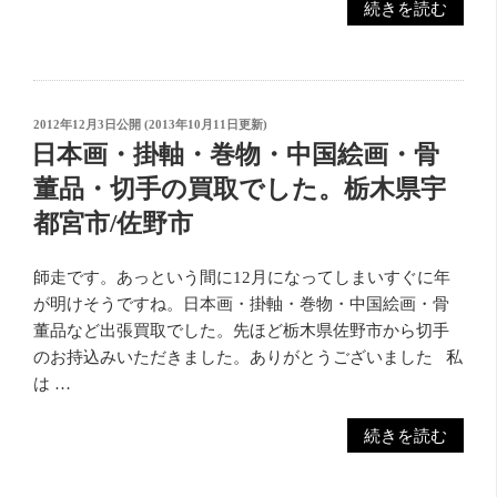
“栃
続きを読む
て
の
っ
木
い
て
県
た
き
宇
だ
ま
都
き
投
2012年12月3日
公開 (
2013年10月11日
更新)
し
宮
稿
ま
日本画・掛軸・巻物・中国絵画・骨
た。 ”
日:
市
し
の
董品・切手の買取でした。栃木県宇
近
た！”
都宮市/佐野市
郊
の
の
遺
師走です。あっという間に12月になってしまいすぐに年
品
が明けそうですね。日本画・掛軸・巻物・中国絵画・骨
整
董品など出張買取でした。先ほど栃木県佐野市から切手
理！
のお持込みいただきました。ありがとうございました 私
買
は …
取
と
“日
続きを読む
同
本
時
画・