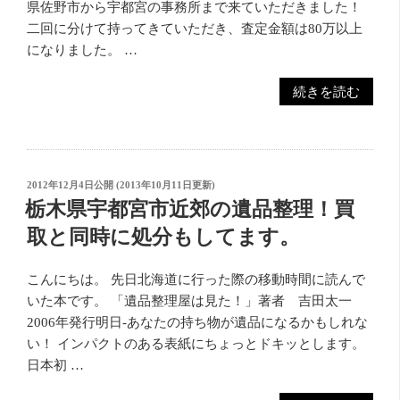
県佐野市から宇都宮の事務所まで来ていただきました！
取
整
二回に分けて持ってきていただき、査定金額は80万以上
で
理、
になりました。 …
し
大
た。
量
“栃
続きを読む
足
本
木
利
文
県
市/
庫
佐
矢
古
野
板
本
投
2012年12月4日
公開 (
2013年10月11日
更新)
市
稿
市
の
栃木県宇都宮市近郊の遺品整理！買
日:
か
に
出
取と同時に処分もしてます。
ら
も
張
切
出
査
こんにちは。 先日北海道に行った際の移動時間に読んで
手
張
定
いた本です。 「遺品整理屋は見た！」著者 吉田太一
の
査
と
2006年発行明日-あなたの持ち物が遺品になるかもしれな
売
定
買
い！ インパクトのある表紙にちょっとドキッとします。
却
で
取
日本初 …
に
し
に
来
た。”
行