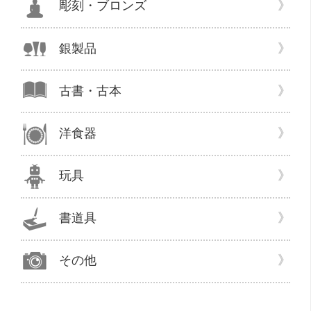
た。
彫刻・ブロンズ
栃
木
銀製品
県
宇
都
古書・古本
宮
市/
洋食器
佐
野
市”
玩具
の
書道具
その他