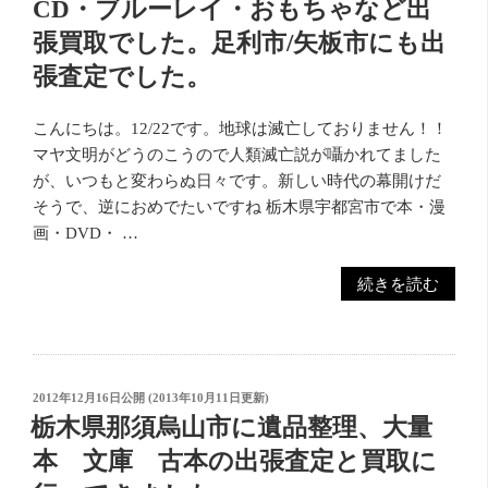
CD・ブルーレイ・おもちゃなど出
で
張買取でした。足利市/矢板市にも出
LP
レ
張査定でした。
コ
ー
こんにちは。12/22です。地球は滅亡しておりません！！
ド、
マヤ文明がどうのこうので人類滅亡説が囁かれてました
ギ
が、いつもと変わらぬ日々です。新しい時代の幕開けだ
タ
そうで、逆におめでたいですね 栃木県宇都宮市で本・漫
ー
画・DVD・ …
な
ど
“栃
続きを読む
買
木
取
県
で
宇
し
都
投
2012年12月16日
公開 (
2013年10月11日
更新)
た。
宮
稿
栃木県那須烏山市に遺品整理、大量
☆
日:
市
本 文庫 古本の出張査定と買取に
焼
で
肉