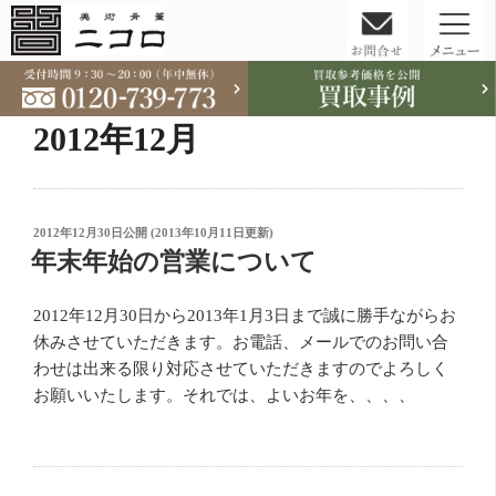
コ
ン
テ
2012年12月
ン
ツ
へ
ス
投
2012年12月30日
公開 (
2013年10月11日
更新)
稿
年末年始の営業について
キ
日:
ッ
プ
2012年12月30日から2013年1月3日まで誠に勝手ながらお
休みさせていただきます。お電話、メールでのお問い合
わせは出来る限り対応させていただきますのでよろしく
お願いいたします。それでは、よいお年を、、、、