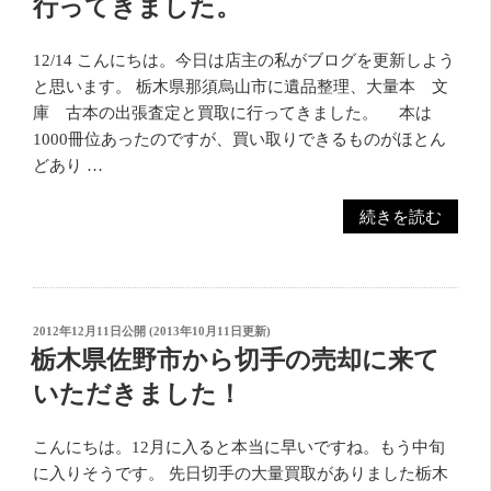
行ってきました。
本・
屋
漫
さ
画・
12/14 こんにちは。今日は店主の私がブログを更新しよう
ん
DVD・
と思います。 栃木県那須烏山市に遺品整理、大量本 文
で
CD・
庫 古本の出張査定と買取に行ってきました。 本は
忘
ブ
1000冊位あったのですが、買い取りできるものがほとん
年
ル
どあり …
会
ー
☆”
レ
“栃
続きを読む
の
イ・
木
お
県
も
那
ち
須
投
2012年12月11日
公開 (
2013年10月11日
更新)
ゃ
烏
稿
栃木県佐野市から切手の売却に来て
日:
な
山
いただきました！
ど
市
出
に
こんにちは。12月に入ると本当に早いですね。もう中旬
張
遺
に入りそうです。 先日切手の大量買取がありました栃木
買
品