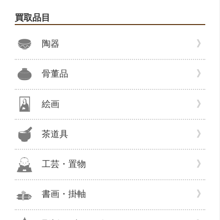
に
掛
買取品目
処
軸・
分
巻
陶器
も
物・
し
中
て
国
骨董品
ま
絵
す。”
画・
の
骨
絵画
董
品・
茶道具
切
手
の
工芸・置物
買
取
書画・掛軸
で
し