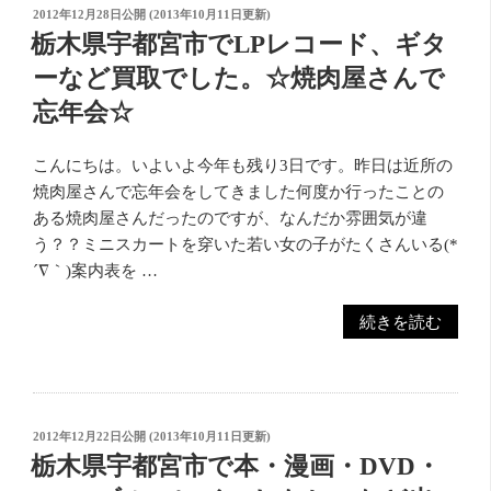
投
2012年12月28日
公開 (
2013年10月11日
更新)
稿
栃木県宇都宮市でLPレコード、ギタ
日:
ーなど買取でした。☆焼肉屋さんで
忘年会☆
こんにちは。いよいよ今年も残り3日です。昨日は近所の
焼肉屋さんで忘年会をしてきました何度か行ったことの
ある焼肉屋さんだったのですが、なんだか雰囲気が違
う？？ミニスカートを穿いた若い女の子がたくさんいる(*
´∇｀)案内表を …
“栃
続きを読む
木
県
宇
都
投
2012年12月22日
公開 (
2013年10月11日
更新)
宮
稿
栃木県宇都宮市で本・漫画・DVD・
日:
市