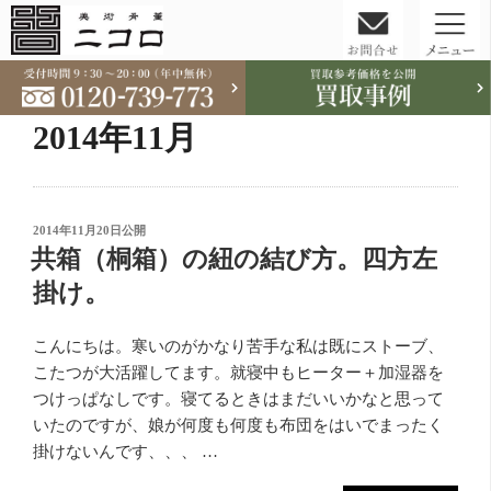
コ
ン
テ
2014年11月
ン
ツ
へ
ス
投
2014年11月20日
公開
稿
共箱（桐箱）の紐の結び方。四方左
キ
日:
ッ
掛け。
プ
こんにちは。寒いのがかなり苦手な私は既にストーブ、
こたつが大活躍してます。就寝中もヒーター＋加湿器を
つけっぱなしです。寝てるときはまだいいかなと思って
いたのですが、娘が何度も何度も布団をはいでまったく
掛けないんです、、、 …