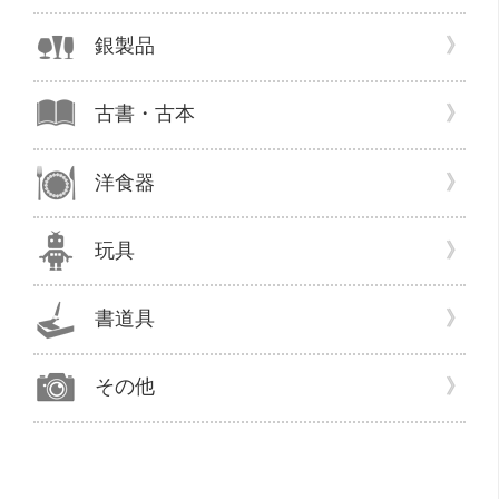
か
銀製品
い
と
り。”
古書・古本
の
洋食器
玩具
書道具
その他