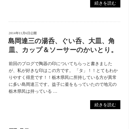
“共
続きを読む
箱
（桐
箱）
の
投
2014年11月6日
公開
紐
稿
島岡達三の湯呑、ぐい呑、大皿、角
日:
の
皿、カップ＆ソーサーのかいとり。
結
び
前回のブログで陶器の印についてちらっと書きました
方。
が、私が好きな印はこの方です。 「タ」！！とてもわか
四
りやすく得意です！！栃木県民に所持している方が異常
方
に多い島岡達三です。益子に釜をもっていたので地元の
左
栃木県民は持っている …
掛
け。”
“島
続きを読む
の
岡
達
三