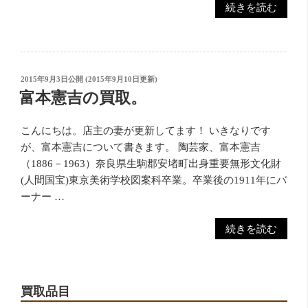
“遺
続きを読む
品
買
取
ま
投
2015年9月3日
公開 (
2015年9月10日
更新)
す！
稿
富本憲吉の買取。
日:
～
遺
こんにちは。店主の妻が更新してます！ いきなりです
品
が、富本憲吉について書きます。 陶芸家、富本憲吉
整
（1886－1963）奈良県生駒郡安堵町出身重要無形文化財
理、
(人間国宝)東京美術学校図案科卒業。卒業後の1911年にバ
片
ーナー …
付
け。”
“富
続きを読む
の
本
憲
吉
買取品目
の