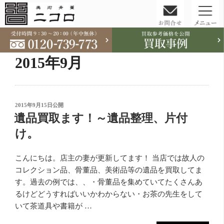
コ
ン
テ
2015年9月
ン
ツ
へ
ス
投
2015年9月15日
公開
稿
遺品買取ます！～遺品整理、片付
キ
日:
ッ
け。
プ
こんにちは。店主の妻が更新してます！ 当店では故人の
コレクション品、骨董品、美術品等の遺品を買取してま
す。過去の例では、、・骨董品を集めていてたくさんあ
るけどどうすればいいかわからない・お茶の先生をして
いて茶道具や書籍が …