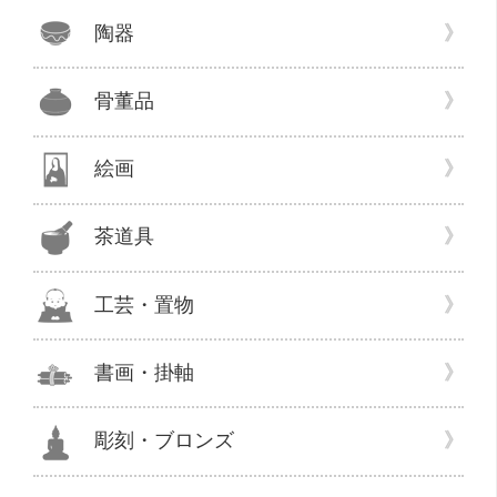
買
陶器
取。”
の
骨董品
絵画
茶道具
工芸・置物
書画・掛軸
彫刻・ブロンズ