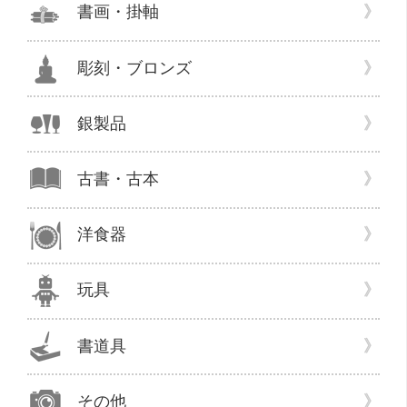
書画・掛軸
た
い
方
彫刻・ブロンズ
は
お
銀製品
気
軽
に。”
古書・古本
の
洋食器
玩具
書道具
その他