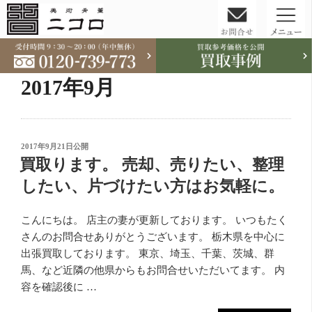
コ
ン
テ
2017年9月
ン
ツ
へ
ス
投
2017年9月21日
公開
稿
買取ります。 売却、売りたい、整理
キ
日:
ッ
したい、片づけたい方はお気軽に。
プ
こんにちは。 店主の妻が更新しております。 いつもたく
さんのお問合せありがとうございます。 栃木県を中心に
出張買取しております。 東京、埼玉、千葉、茨城、群
馬、など近隣の他県からもお問合せいただいてます。 内
容を確認後に …