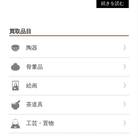
“買
続きを読む
取
り
ま
買取品目
す。
売
陶器
却、
売
り
骨董品
た
い、
整
絵画
理
し
茶道具
た
い、
片
工芸・置物
づ
け