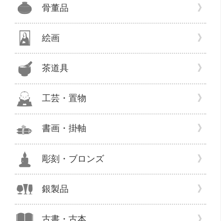
を
骨董品
売
り
た
絵画
い
希
茶道具
望
が
あ
工芸・置物
り
店
書画・掛軸
舗
に
て
彫刻・ブロンズ
買
取
銀製品
致
し
ま
古書・古本