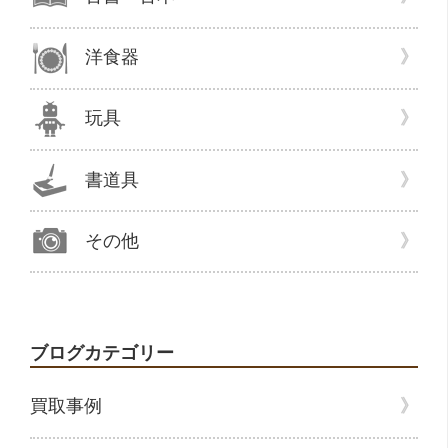
し
た”
洋食器
の
玩具
書道具
その他
ブログカテゴリー
買取事例