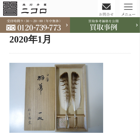
コ
ン
テ
2020年1月
ン
ツ
へ
ス
キ
ッ
プ