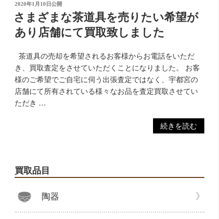
投
2020年1月10日
公開
稿
さまざまな茶道具を売りたい希望が
日:
あり店舗にて買取致しました
茶道具の売却を希望されるお客様からお電話をいただ
き、買取査定をさせていただくことになりました。 お客
様のご希望でご自宅に伺う出張査定ではなく、宇都宮の
店舗にて所有されている様々なお品を査定買取させてい
ただき …
“さ
続きを読む
ま
ざ
ま
買取品目
な
茶
陶器
道
具