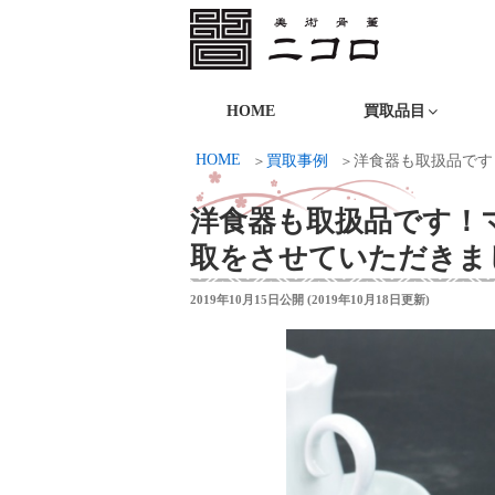
コ
ン
テ
ニコロ美術
ン
HOME
買取品目
ツ
HOME
買取事例
洋食器も取扱品です
へ
ス
洋食器も取扱品です！
キ
取をさせていただきま
ッ
プ
投
2019年10月15日
公開 (
2019年10月18日
更新)
稿
日: