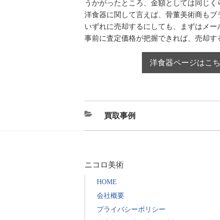
うかがったところ、金額としては同じく
洋食器に関して言えば、骨董美術商もブ
いずれに売却するにしても、まずはメー
事前に査定価格が把握できれば、売却す
洋食器ページはこ
カ
買取事例
テ
ゴ
リ
ニコロ美術
ー
HOME
会社概要
プライバシーポリシー