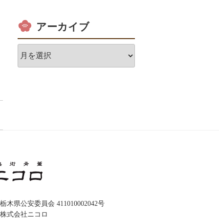
アーカイブ
ア
ー
カ
イ
ブ
木県公安委員会 411010002042号
株式会社ニコロ