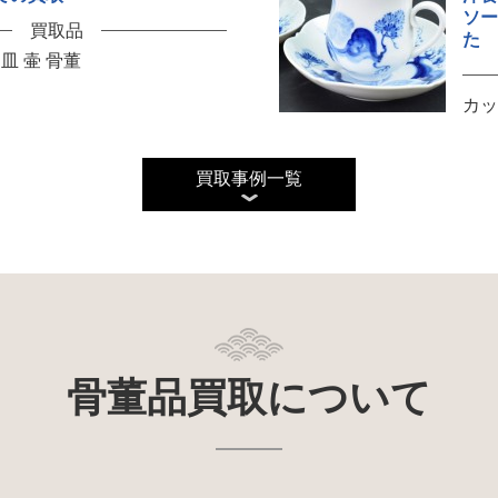
ソ
買取品
た
皿 壷 骨董
カ
買取事例一覧
骨董品買取について