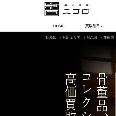
コ
ン
テ
ニコロ美術
ン
HOME
買取品目
ツ
HOME
対応エリア
群馬県
前橋市
へ
ス
キ
ッ
プ