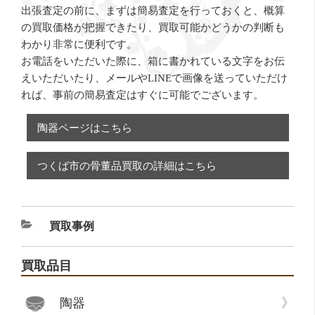
出張査定の前に、まずは簡易査定を行っておくと、概算
の買取価格が把握できたり、買取可能かどうかの判断も
わかり非常に便利です。
お電話をいただいた際に、箱に書かれている文字をお伝
えいただいたり、メールやLINEで画像を送っていただけ
れば、事前の簡易査定はすぐに可能でございます。
陶器ページはこちら
つくば市の骨董品買取の詳細はこちら
カ
買取事例
テ
ゴ
買取品目
リ
ー
陶器