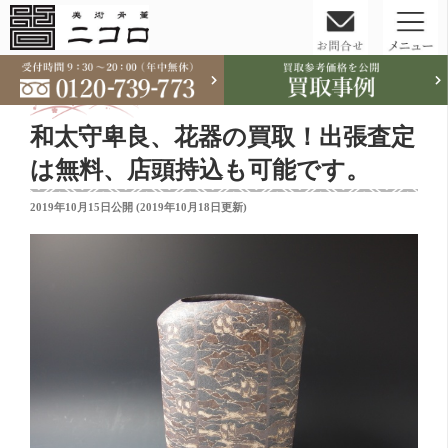
コ
ン
テ
和太守卑良、花器の買取！出張査定
ン
ツ
は無料、店頭持込も可能です。
へ
投
2019年10月15日
公開 (
2019年10月18日
更新)
ス
稿
キ
日:
ッ
プ