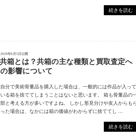
ソ
“千
続きを読む
ー
住
サ
博
ー
な
セ
ど
ッ
の
投
2020年6月5日
公開
ト
人
稿
共箱とは？共箱の主な種類と買取査定へ
日:
な
気
の影響について
ど
の
を
絵
自分で美術骨董品を購入した場合は、一般的には作品が入っ
含
画
いる箱を捨ててしまうことはないと思います。 箱も骨董品の
む
を
部と考える方が多いですよね。 しかし形見分けや友人からも
引
買
った場合は、なかには箱の価値がわからずに捨ててし …
越
取
整
さ
“共
続きを読む
理
せ
箱