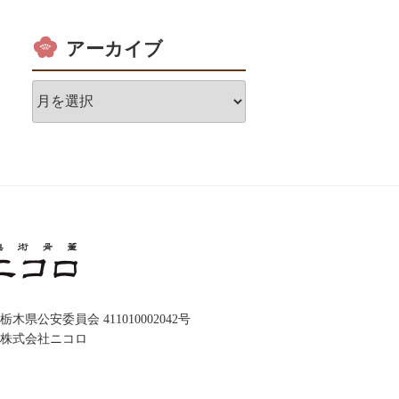
アーカイブ
ア
ー
カ
イ
ブ
木県公安委員会 411010002042号
株式会社ニコロ