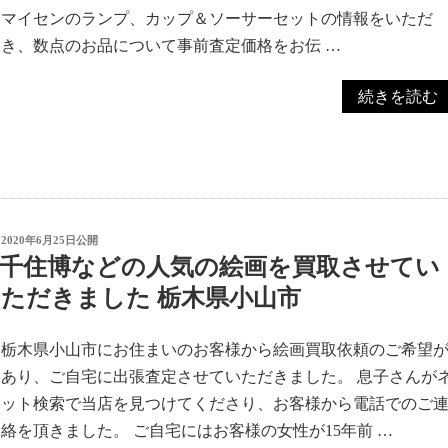
マイセンのランプ、カップ＆ソーサーセットの情報をいただ
き、数点のお品について事前査定価格をお伝 …
“マ
続きを読む
イ
セ
ン
ク
リ
投
2020年6月25日
公開
ス
稿
千住博などの人気の絵画を買取させてい
日:
タ
ただきました 栃木県小山市
ル、
Meissen
栃木県小山市にお住まいのお客様から絵画買取依頼のご希望
カ
あり、ご自宅に出張査定させていただきました。 息子さんが
ッ
ット検索で当店を見つけてくださり、お客様から電話でのご
プ
絡を頂きました。 ご自宅にはお客様の女性が15年前 …
＆