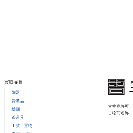
を
て
と
し
い
は？
た
た
共
い
だ
箱
ご
き
の
依
ま
主
頼
し
な
で
た
種
し
栃
類
た
木
と
買取品目
茨
県
買
城
陶器
小
取
県
骨董品
山
査
古物商許可：栃
土
市”
絵画
定
古物商名称：
浦
の
茶道具
へ
市”
工芸・置物
の
の