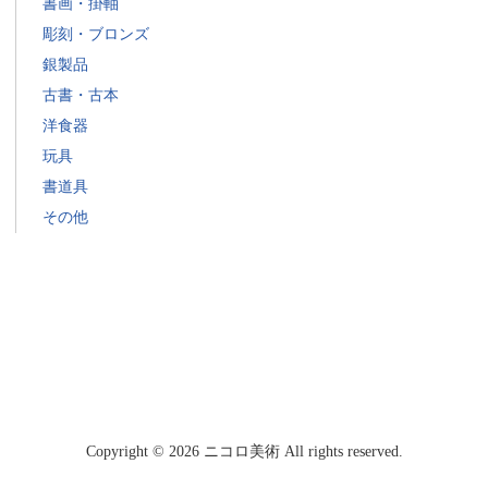
書画・掛軸
影
彫刻・ブロンズ
響
銀製品
に
古書・古本
つ
い
洋食器
て”
玩具
の
書道具
その他
Copyright © 2026 ニコロ美術 All rights reserved.