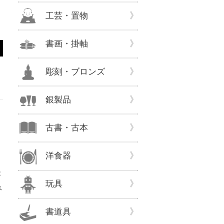
工芸・置物
書画・掛軸
彫刻・ブロンズ
銀製品
古書・古本
洋食器
が
玩具
ネ
連
書道具