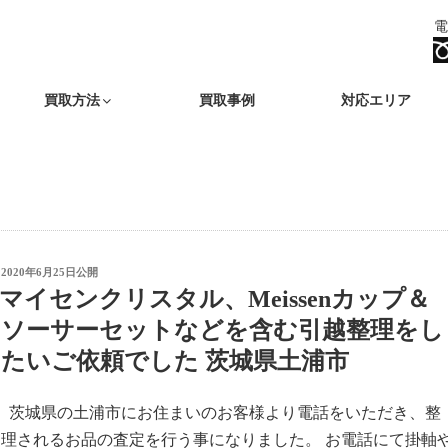
電
買取方法
買取事例
対応エリア
投
2020年6月25日
公開
稿
マイセンクリスタル、Meissenカップ＆
日:
ソーサーセットなどを含む引越整理をし
たいご依頼でした 茨城県土浦市
茨城県の土浦市にお住まいのお客様より電話をいただき、整
理されるお品の査定を行う事になりました。 お電話にて掛軸