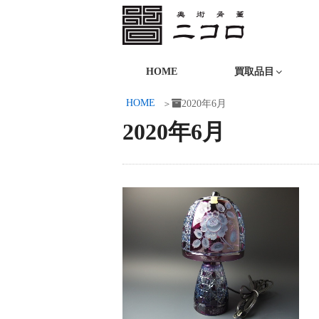
コ
ン
テ
ニコロ美術
ン
HOME
買取品目
ツ
HOME
2020年6月
へ
ス
2020年6月
キ
ッ
プ